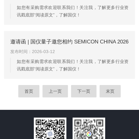
用，让实验室实现从“效率提升”到“精度升级”的关键跨越。
如您有采购需求欢迎联系我们！关注我，了解更多行业资
高清成像，精准捕捉微纳细节专为半导体失效分析...
讯戳底部“阅读原文”，了解国仪！
邀请函 | 国仪量子邀您相约 SEMICON CHINA 2026
发布时间：2026-03-12
如您有采购需求欢迎联系我们！关注我，了解更多行业资
讯戳底部“阅读原文”，了解国仪！
首页
上一页
下一页
末页