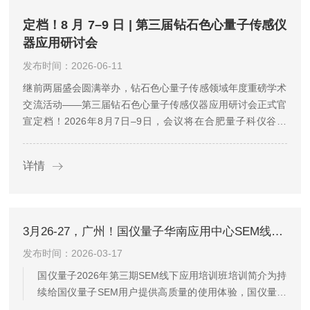
定档！8 月 7–9 日 | 第三届钻石色心量子传感仪
器应用研讨会
发布时间：2026-06-11
继前两届盛会圆满举办，钻石色心量子传感领域年度重磅学术
交流活动——第三届钻石色心量子传感仪器应用研讨会正式官
宣定档！2026年8月7日–9日，会议将在合肥量子科仪谷召
开。我们诚挚邀请国内外从事钻石色心、量子传感、精密测
量、材料表征、生物磁学、半导体检测等相关领域的专家学
详情
者、科研人...
3月26-27，广州！国仪量子华南应用中心SEM线下培训报名启动
发布时间：2026-03-17
国仪量子2026年第三期SEM线下应用培训班培训简介为持
续给国仪量子SEM用户提供高质量的使用体验，国仪量子
电镜事业部建设了用户与国仪量子应用专家之间进行深入