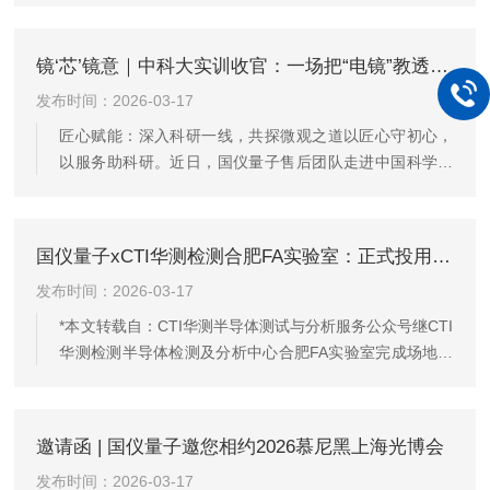
技术交流的平台，开展线上和线下的应用培训课程。培训
时间和地点时间：2026年3月26日-27日地点：广东省广州
镜‘芯’镜意｜中科大实训收官：一场把“电镜”教透的服务实践
市黄埔区南翔三路17号G2-105，国仪量子·电镜华南应用
发布时间：2026-03-17
中心*注意事项：本次会议为多人小班教学和演示培训。1.
为保证培训效果，小班培训名额有限，每家单位不超过三
匠心赋能：深入科研一线，共探微观之道以匠心守初心，
人同时参加；2.线下培训每个单位限参加1次，在保修...
以服务助科研。近日，国仪量子售后团队走进中国科学技
术大学集成电路实验中心，开展为期两天的国产电镜专项
培训，近60名师生齐聚一堂，共探微观世界的精准观测之
道。理论精讲：深挖硬核知识，拆解表征要点本次培训紧
国仪量子xCTI华测检测合肥FA实验室：正式投用SEM-4000X，微纳分析能力再上新台阶！
扣集成电路科研与教学需求，采用理论精讲+分组实操双轨
发布时间：2026-03-17
模式，让国产电镜从“能用”走向“好用、会用、善用”。在理
论课堂上，客户成功经理张婧化繁为简，从电镜基本原理
*本文转载自：CTI华测半导体测试与分析服务公众号继CTI
到核心功能应用，从关键参数优化到半导体样品表征技
华测检测半导体检测及分析中心合肥FA实验室完成场地扩
巧，进行了层层拆解。硬...
容、硬件焕新后，我们又迎来关键一步：国仪量子SEM-
4000X场发射扫描电子显微镜已于2026年3月正式导入运
营，中部地区半导体微纳分析能力再上新台阶！此前，实
邀请函 | 国仪量子邀您相约2026慕尼黑上海光博会
验室已通过场地科学布局与硬件扩容，实现化性实验、切
发布时间：2026-03-17
片实验两大核心环节产能提升超50%。如今SEM-4000X投