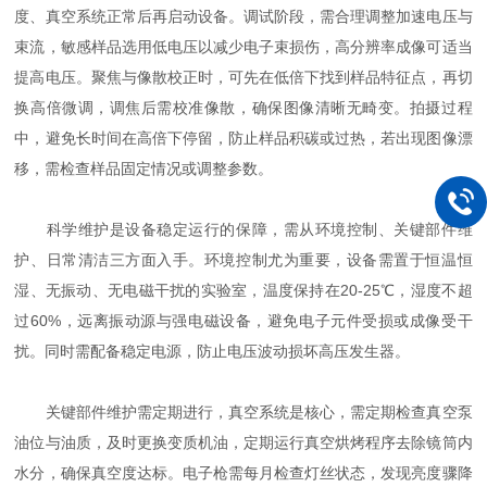
度、真空系统正常后再启动设备。调试阶段，需合理调整加速电压与
束流，敏感样品选用低电压以减少电子束损伤，高分辨率成像可适当
提高电压。聚焦与像散校正时，可先在低倍下找到样品特征点，再切
换高倍微调，调焦后需校准像散，确保图像清晰无畸变。拍摄过程
中，避免长时间在高倍下停留，防止样品积碳或过热，若出现图像漂
移，需检查样品固定情况或调整参数。
科学维护是设备稳定运行的保障，需从环境控制、关键部件维
护、日常清洁三方面入手。环境控制尤为重要，设备需置于恒温恒
湿、无振动、无电磁干扰的实验室，温度保持在20-25℃，湿度不超
过60%，远离振动源与强电磁设备，避免电子元件受损或成像受干
扰。同时需配备稳定电源，防止电压波动损坏高压发生器。
关键部件维护需定期进行，真空系统是核心，需定期检查真空泵
油位与油质，及时更换变质机油，定期运行真空烘烤程序去除镜筒内
水分，确保真空度达标。电子枪需每月检查灯丝状态，发现亮度骤降