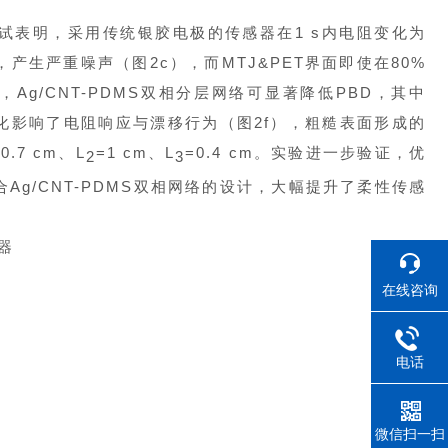
试表明，采用传统银胶电极的传感器在1 s内电阻变化为
产生严重噪声（图2c），而MTJ&PET界面即使在80%
g/CNT-PDMS双相分层网络可显著降低PBD，其中
维形貌变化影响了电阻响应与漂移行为（图2f），粗糙表面形成的
=0.7 cm、L
=1 cm、L
=0.4 cm。实验进一步验证，优
2
3
合Ag/CNT-PDMS双相网络的设计，大幅提升了柔性传感
在线咨询
电话
微信扫一扫