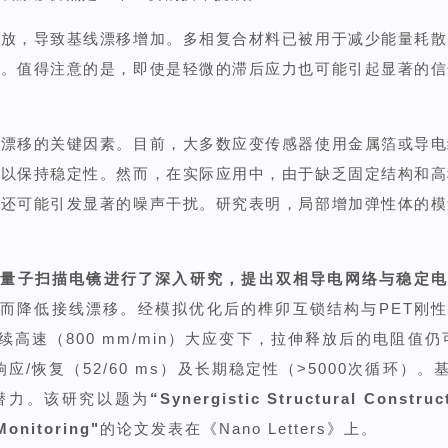
释放，导致基线漂移增加。多相复合材料已被用于减少能量耗散
性。值得注意的是，即使是轻微的滞后应力也可能引起显著的信
线漂移的关键因素。目前，大多数应变传感器使用金属箔或导电
，以保持稳定性。然而，在实际应用中，由于缺乏固定结构和高
，还可能引发显著的噪声干扰。研究表明，局部增加弹性体的模
仪量子扫描电镜进行了深入研究，提出双相导电网络与稳定电
而降低接线漂移。经模拟优化后的榫卯互锁结构与PET刚
速（800 mm/min）大应变下，拉伸释放后的电阻值仍可
速响应/恢复（52/60 ms）及长期稳定性（>5000次循环
潜力。该研究以题为
“
Synergistic Structural Construc
Monitoring
"
的论文发表在《
Nano Letters
》上。