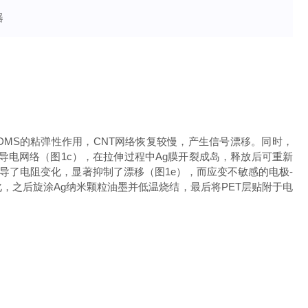
DMS的粘弹性作用，CNT网络恢复较慢，产生信号漂移。同时，
导电网络（图1c），在拉伸过程中Ag膜开裂成岛，释放后可重新
主导了电阻变化，显著抑制了漂移（图1e），而应变不敏感的电极-
，之后旋涂Ag纳米颗粒油墨并低温烧结，最后将PET层贴附于电
。