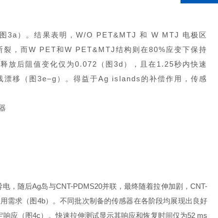
结果表明，W/O PET&MTJ 和 W MTJ 电极区
，而W PET和W PET&MTJ结构则在80%应变下保持
放后阻值变化仅为0.072（图3d），且在1.25秒内快速
移（图3e–g）。得益于Ag islands的补偿作用，传感
后Ag岛与CNT-PDMS20并联，最终随着拉伸加剧，CNT-
足大多数应用需求（图4b）。不同批次制备的传感器在各阶段均展现出良好
响应（图4c）。快速拉伸测试显示其响应和恢复时间仅为52 ms