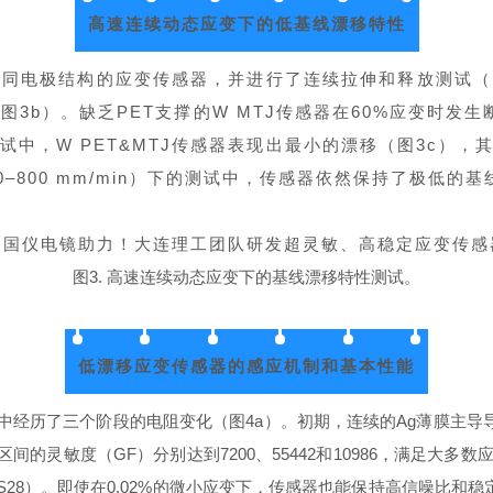
高速连续动态应变下的
低
基线漂移特性
极结构的应变传感器，并进行了连续拉伸和释放测试（图3a）。
3b）。缺乏PET支撑的W MTJ传感器在60%应变时发生断裂
，W PET&MTJ传感器表现出最小的漂移（图3c），其释
–800 mm/min）下的测试中，传感器依然保持了极低的基线漂
图3. 高速连续动态应变下的基线漂移特性测试。
低漂移应变传感器的感应机制和基本性能
历了三个阶段的电阻变化（图4a）。初期，连续的Ag薄膜主导导电，随
%应变区间的灵敏度（GF）分别达到7200、55442和10986，满
8）。即使在0.02%的微小应变下，传感器也能保持高信噪比和稳定