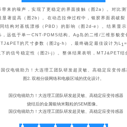
偏移带来的噪声，实现了更稳定的界面接触（图2a）。对比测
定性显著提高（图2b）。在
动态拉伸
过程中，银胶界面易破裂，
构对基线漂移（PBD）的影响（图2d-e）。结果显示，A
×10⁻²%，远低于单一CNT-PDMS结构。Ag岛的二维/三
TJ&PET的尺寸参数（图2g-h），最终确定最佳设计为L
1
的信号稳定性（图2i-j）。整体结果表明，MTJ&PET结
图2. 双相分级网络和电极区域的优化设计。
烧结后的金属银纳米颗粒的SEM图像。