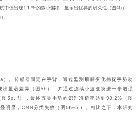
试中仅出现1.17%的微小偏移，显示出优异的耐久性（图4f,g）。
力。
a）。传感器固定在手背，通过监测肌腱变化捕捉手势动
现出显著差异（图5b），并通过连续小波变换进一步增强
5e, f），最终五类手势的识别准确率达到98.2%（图
叠明显，CNN分类失败（图5h–5j）。相比之下，本研究