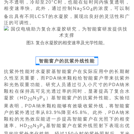
为不透明，冷却至20°C时，也能在短时间内恢复透明，
相变速率快。此外，通过控制Na
SO
的浓度，可以制
2
4
备出具有不同LCST的水凝胶，展现出良好的灵活性和广
泛的可调性。
图3. 复合水凝胶的相变速率及光学性能。
智能窗
户
的抗紫外线性能
抗紫外性能对水凝胶基智能窗户在实际应用中的长期耐
久性至关重要，而PDA纳米颗粒给智能窗户带来抗紫外
和光热双重功能。研究人员通过引入小尺寸的PDA纳米
颗粒在保持高可见光透过率的同时，显著提高了复合水
凝胶（
HD
N
P
）基智能窗户的抗紫外性能。实验结
20
3
s
果表明，PDA纳米颗粒能够有效吸收紫外线，将智能窗
户的紫外透过率从83.9%降至45.8%。此外，PDA纳米
颗粒的光热效应能进一步提高智能窗户在光照下的相变
速率。
HD
N
P
基智能窗户在紫外线照射下表现出优
20
3
s
异的抗紫外老化性能，经过150小时的紫外照射后，其光