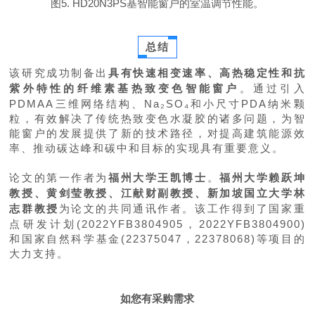
图5. HD
20
N3PS基智能窗户的室温调节性能。
总结
该研究成功制备出
具有快速相变速率、高热稳定性和抗
紫外特性的纤维素基热致变色智能窗户
。通过引入
PDMAA三维网络结构、Na₂SO₄和小尺寸PDA纳米颗
粒，有效解决了传统热致变色水凝胶的诸多问题，为智
能窗户的发展提供了新的技术路径，对提高建筑能源效
率、推动碳达峰和碳中和目标的实现具有重要意义。
论文的第一作者为
福州大学王凯博士
。
福州大学赖跃坤
教授
、黄剑莹
教授
、江献财
副教授
、新加坡国立大学林
志群
教授
为论文的共同通讯作者。该工作得到了国家重
点研发计划(2022YFB3804905，2022YFB3804900)
和国家自然科学基金(22375047，22378068)等项目的
大力支持。
如您有采购需求