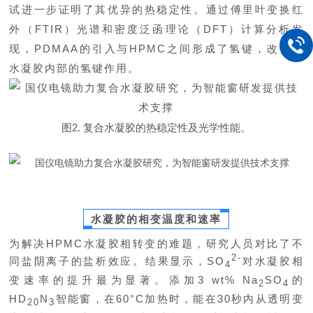
试进一步证明了其优异的热稳定性。通过傅里叶变换红
外（FTIR）光谱和密度泛函理论（DFT）计算分析发
现，PDMAA的引入与HPMC之间形成了氢键，改变了
水凝胶内部的氢键作用。
图2. 复合水凝胶的热稳定性及光学性能。
水凝胶的相变温度和速率
为解决HPMC水凝胶相转变的难题，研究人员对比了不
2
-
同盐阴离子的盐析效应。结果显示，SO
对水凝胶相
4
变速率的提升最为显著。添加3 wt% Na
SO
的
2
4
HD
N
智能窗，在60°C加热时，能在30秒内从透明变
20
3