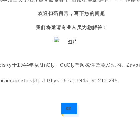
携手清华大学磁共振实验室推出“顺磁小课堂"栏目，一一解答
欢迎扫码留言，写下您的问题
我们将邀请专业人员为您解答！
ky于1944年从MnCl
、CuCl
等顺磁性盐类发现的。Zavois
2
2
magnetics[J]. J Phys Ussr, 1945, 9: 211-245.
02