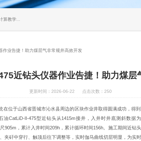
算教学...
近钻头仪器作业告捷！助力煤层气非常规井高效开发
-II-475近钻头仪器作业告捷！助力
更新时间：2026-06-22 点击次数：250
钻测量系统在位于山西省晋城市沁水县周边的区块作业井取得圆满成功，得到高度
iD-II-475型近钻头从1415m接井，入井时井底测斜数据为井斜：8
905m，累计入井时间209h，累计循环时间156h。施工期间近钻头仪
层、夹矸中穿行、触顶后往下调整等，实时伽马曲线切层明显，为实时