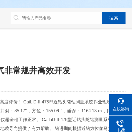
煤层气非常规井高效开发
评价！ CatLiD-II-475型近钻头随钻测量系统作业现场 作业井
在线咨询
5.17°，方位：155.09 °，垂深：1164.13 m，闭合距：
器全程工作正常。 CatLiD-II-475型近钻头随钻测量系统作业现
地质导向提供了有力帮助。 钻进期间根据近钻方位伽马实时调整
电话