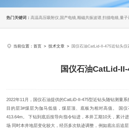
热门关键词：
高温高压吸附仪,国产电镜,顺磁共振波谱,扫描电镜,量子计
当前位置：
首页
>
技术文章
>
国仪石油CatLid-II-475
国仪石油CatLid
2022年11月，国仪石油提供的CatLiD-II-475型近钻头随
目的层3#煤层为伽马低值，煤层顶、底板为相对高值。 国仪石油CatL
413.64m。 下钻到底后按导向指令钻进，本井工期10天，累计进尺
场 同时本井地层变化较大，经历多次轨迹调整，例如底出后追