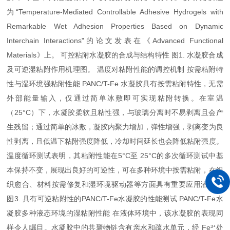
为“Temperature-Mediated Controllable Adhesive Hydrogels with
Remarkable Wet Adhesion Properties Based on Dynamic
Interchain Interactions"的论文发表在《Advanced Functional
Materials》上。 可控粘附水凝胶的合成与结构特性 图1. 水凝胶合成
及可逆湿粘附作用机理图。 温度对粘附性能的调控机制 按需粘附特
性与湿环境强粘附性能 PANC/T-Fe 水凝胶具有按需粘附特性，无需
外部能量输入，仅通过简单冰敷即可实现粘附转换。在室温
（25°C）下，水凝胶柔软且粘性强，与玻璃分离时不易剥离且会产
生残留；通过简单的冰敷，凝胶内聚力增加，弹性增强，剥离变为良
性剥离，且低温下粘附强度降低，冷却时间延长也会降低粘附强度。
温度循环测试表明，其粘附性能在5°C至 25°C的多次循环测试中基
本保持不变，展现出良好的可逆性，可在多种环境中按需粘附，在组
织愈合、材料按需修复和湿环境驱动器等方面具有重要应用潜力。
图3. 具有可逆粘附性的PANC/T-Fe水凝胶的性能测试 PANC/T-Fe水
凝胶多种液态环境的湿粘附性能 在液体环境中，该水凝胶的表现同
样令人瞩目。水凝胶中的共聚物链含有亲水和疏水单元，经 Fe³⁺处