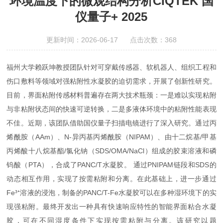
环境温度下的微观结构分析CIQTEK 国
仪量子+ 2025
更新时间：2026-06-17 点击次数：368
福州大学赖跃坤教授团队针对可穿戴传感器、软机器人、组织工程和
伤口敷料等领域对强粘附性水凝胶的迫切需求，开展了创新性研究。
目前，界面粘附传感材料普遍存在两大技术瓶颈：一是难以实现粘附
与非粘附状态间的快速可逆转换，二是多液体环境中的粘附性能表现
不佳。近期，该团队借助国仪量子扫描电镜进行了深入研究。通过丙
烯酰胺（AAm）、N-异丙基丙烯酰胺（NIPAM）、由十二烷基/甲基
丙烯酸十八烷基酯/氯化钠（SDS/OMA/NaCl）组成的胶束溶液和磷
钨酸（PTA），合成了PANC/T水凝胶。 通过PNIPAM链段和SDS的
动态相互作用，实现了按需粘附和分离。在此基础上，进一步通过
Fe³⁺溶液的浸泡，制备的PANC/T-Fe水凝胶可以在多种湿环境下的实
现强粘附。最终开发出一种具有快速响应特性的智能界面粘合水凝
胶，可在不同湿度条件下实现按需粘附与分离。该研究以题