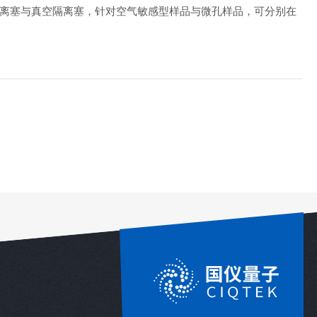
离塞与真空隔离塞，针对空气敏感型样品与微孔样品，
可
分别在