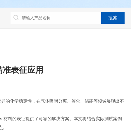
孔精准表征应用
优异的化学稳定性，在气体吸附分离、催化、
储能
等领域展现出不
。
Fs 材料的表征提供了可靠
的
解决方案。本文将结合实际测试案例
点。