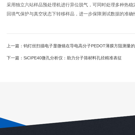
采用独立六站样品
预
处理
机
进行异位脱气，可同时处理多种热稳定
回填气保护与真空状态下
转移
样品，进一步保障测试数据的
准确
上一篇：
钨灯丝扫描电子显微镜在导电高分子PEDOT薄膜方阻测量
下一篇：
SiCIPE40微孔分析仪：助力分子筛材料孔径精准表征