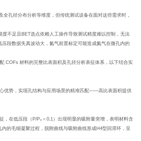
及全孔径分布
分析等
维度，但传统测试设备在面对这些需求时，
精度不足且BET选点依赖人工操作
导致测试
精度难以控制，无法
低压段数据失真
波动大，
氦气前置标定
可能造成
氦气在微孔内的
 COFs 材料的完整
比表面积及孔径分析
表征
体系
，以下结合实
心
优势，实现
孔结构与应用场景的精准匹配
——
高比表面积
提供
线特征，在低压段（P/P₀＜0.1）出现明显的吸附量突增，表明材料含
孔内的毛细凝聚过程，脱附曲线与吸附曲线形成
H
4
型回滞环，呈