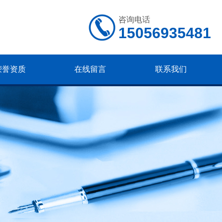
咨询电话
15056935481
荣誉资质
在线留言
联系我们