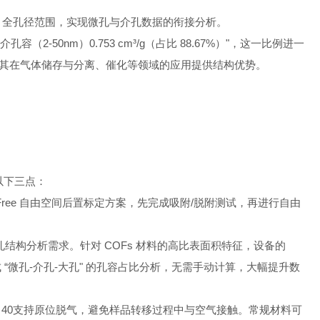
 nm 全孔径范围，实现微孔与
介
孔数据的衔接
分析
。
介孔容（2-50nm）0.753 cm³/g（占比 88.67%）"，这一比例
进一
其在气体储存与分离、催化等领域的应用提供结构优势。
以下
三
点：
-Free 自由空间后置标定方案，先完成吸附/脱附测试，再进行自由
孔结构分析需求。针对 COFs 材料的高比表面积特征，设备的
“微孔-
介
孔-大孔" 的孔容占比分析，无需手动计算，大幅提升数
PE 40支持原位脱气，避免样品转移过程中与空气接触
。
常规
材料
可