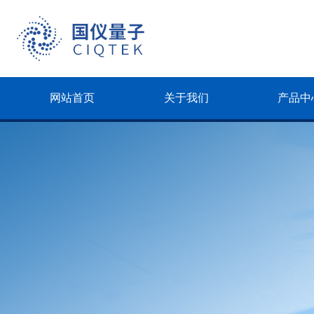
网站首页
关于我们
产品中