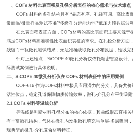
一、
COFs 材料
比表面积及孔径分析
表征的核心需求与技术难点
COFs 材料的多孔结构具有 “晶态有序、孔径可调、高比
常面临“微量样品测试不准"“多级孔分辨能力弱"“低压力段数据波动
在比表面积表征方面，
COFs材料的高比表面积主要来源于
满足COFs材料高准确性
比表面积
表征的需求。
在孔径分析方面
残留
而
干扰微孔测试结果，无法准确获取微孔分布数据，难以完整
针对上述难点，
SiCOPE 40
微孔分析仪依托精密管路设计
、
际测试案例
进行
具体说明。
二、
SiCOPE 40
微孔分析仪
在 COFs 材料表征中的应用案例
COF-616 作为COFs
材料
中极具应用潜力的分支，
具备
共价
活性位点，
稳定
孔道保障物质传输效率，微孔-介孔
分布
平衡吸附
2.1
COFs 材料
等温线分析
等温线是判断材料孔径分布的核心依据，其曲线形态直接关
有丰富微孔结构
，
气体在微孔内发生微孔填充
与
单层-多层吸附，
现典型的微孔-介孔复合材料特征。