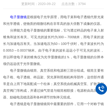
更新时间：2020-09-22 点击次数：3794
电子显微镜
是根据电子光学原理，用电子束和电子透镜代替光束
和光学透镜，使物质的细微结构在非常高的放大倍数下成像的仪器。
分辨能力是电子显微镜的重要指标，它与透过样品的电子束入射
锥角和波长有关。可见光的波长约为300～700纳米，而电子束的波
长与加速电压有关。当加速电压为50～100千伏时，电子束波长约为
0.0053～0.0037纳米。由于电子束的波长远远小于可见光的波长，
所以即使电子束的锥角仅为光学显微镜的1％，电子显微镜的分辨本
领仍远远优于光学显微镜。
电子显微镜由镜筒、真空系统和电源柜三部分组成。镜筒主要有
电子枪、电子透镜、样品架、荧光屏和照相机构等部件，这些部件通
常是自上而下地装配成一个柱体；真空系统由机械真空泵、扩散泵和
真空阀门等构成，并通过抽气管道与镜筒相联接；电源柜由高压发生
器、励磁电流稳流器和各种调节控制单元组成。
电子透镜是电子显微镜镜筒中最重要的部件，它用一个对称于镜