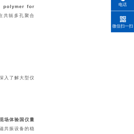
电话
s polymer for
术在共轭多孔聚合
微信扫一扫
深入了解大型仪
现场体验国仪量
磁共振设备的稳