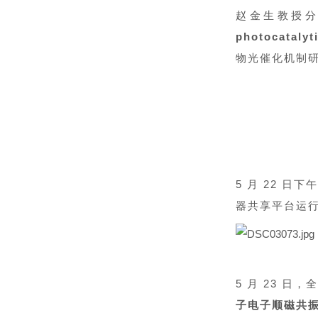
赵金生教授
photocatalyt
物光催化机制
5 月 22 日
器共享平台运
5 月 23 日
子电子顺磁共