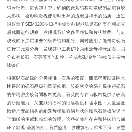
绢云板岩。歙砚加工中，矿物的微观结构对歙砚的品质有较
大影响，会影响歙砚使用时出墨的流畅度和墨的品质。通过
国仪量子SEM3200型扫描电镜对歙砚老坑磨石的表面和抛光
后截面进行观察，发现砚石矿物多呈粒状和片状堆叠，与宏
观观察下层层堆叠的板岩结构相符。同时使用了能谱对砚石
进行了元素分析，发现其中主要矿物为绢云母和绿泥石，另
分布有长石、石英等其他矿物，构成歙砚“金星"的物质主要为
钛铁矿。
根据砚石品级的分类标准，石质的密度、细腻程度以及隔水
性是影响砚石品级的重要依据。较高密度的绢云母使得砚石
的平均密度较普通板岩更高；石英的存在为板岩提供了较高
的研磨能力，又兼顾到石材的细腻程度和隔水性；大量呈显
微鳞片变晶结构的绢云母和显微鳞片状的绿泥石使板岩保持
了细腻的质感和精细的纹理。这些矿物的存在和特殊组合保
证了歙砚“莹润细密，石质坚润，纹理缜密，贮水不涸，发墨