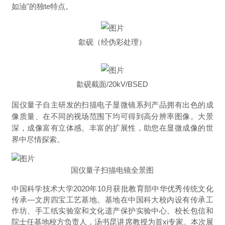
如油"的独te特点。
歙砚（经伪彩处理）
歙砚截面/20kV/BSED
国仪量子自主研发的扫描电子显微镜系列产品拥有出色的成
像质量、在不同的视场范围下均可得到高分辨率图像。大景
深，成像富有立体感。丰富的扩展性，助您在显微成像的世
界中尽情探索。
国仪量子扫描电镜全景图
中国科学技术大学2020年10月获批教育部中华优秀传统文化
传承—文房四宝工艺基地。基地在中国科大校内设有传承工
作坊、手工纸实验室和文化遗产保护实验中心。校长包信和
院士任基地校方负责人，汤书昆讲席教授为首xi专家。本次展