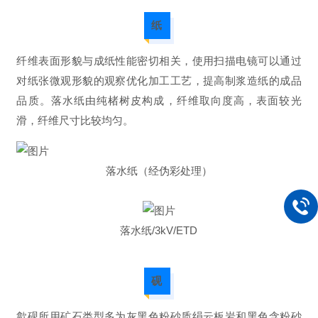
纸
纤维表面形貌与成纸性能密切相关，使用扫描电镜可以通过
对纸张微观形貌的观察优化加工工艺，提高制浆造纸的成品
品质。
落水纸由纯楮树皮构成，纤维取向度高，表面较光
滑，纤维尺寸比较均匀。
落水纸（经伪彩处理）
落水纸/3kV/ETD
砚
歙砚所用矿石类型多为灰黑色粉砂质绢云板岩和黑色含粉砂