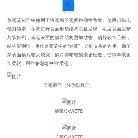
笔
兼毫笔制作中使用了狼毫和羊毫两种动物毛发。
使用扫描电
镜对狼毫、羊毫进行表面形貌结构表征发现，毛发表面呈鳞
片状排列，狼毫表面的鳞片结构更加致密，鳞片较窄且长，
结构更刚强，用作兼毫笔中的“健毫"，起到支撑的作用。而羊
毫表面鳞片较大较宽，鳞片排布较狼毫更松散，使得羊毫更
加柔软，用作兼毫笔中的“柔毫"。
羊毫截面（经伪彩处理）
狼毫/3kV/ETD
羊毫/3kV/ETD