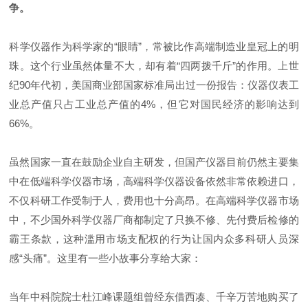
争。
科学仪器作为科学家的
“
眼睛
”
，常被比作高端制造业皇冠
上的明
珠。这个行业虽然体量不大，却有着“四两拨千斤”的作用。上世
纪90年代初，美国商业部国家标准局出过一份报告：仪器仪表工
业总产值只占工业总产值的4%，但它对国民经济的影响达到
66%。
虽然国家一直在鼓励企业自主研发，但国产仪器目前仍然主要集
中在低端科学仪器市场，高端
科学仪器设备依然非常依赖进口，
不仅科研工作受制于人，费用也十分高昂。在高端
科学仪器市场
中，不少国外科学仪器厂商都制定了只换不修、先付费后检修的
霸王条款，这种滥用市场支配权的行为让国内众多科研人员深
感“头痛”。这里有一些小故事分享给大家：
当年中科院院士杜江峰课题组曾经东借西凑、千辛万苦地购买了