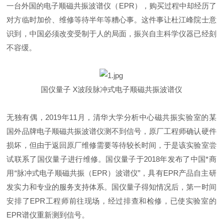
一台外国的电子顺磁共振波谱仪（
EPR
），购买过程中却经历了
对方临时加价、维修等待半年等糟心事。这件事让杜江峰院士意
识到，中国必须改变受制于人的局面，振兴自主科学仪器已经刻
不容缓。
国仪量子 X波段脉冲式电子顺磁共振波谱仪
无独有
偶，2019年11月，清华大学分析中心磁共振实验室的某
国外品牌电子顺磁共振波谱仪测不到信号，原厂工程师确认硬件
损坏，但由于返回原厂维修需要等待较长时间，于是该实验室尝
试联系了国仪量子进行维修。国仪量子于2018年发布了中国*商
用“脉冲式电子顺磁共振（EPR）波谱仪”，具有EPR产品自主研
发实力和专业的服务支持体系。国仪量子得知情况后，第一时间
安排了EPR工程师前往现场，经过排查和检修，已使实验室的
EPR谱仪重新测到信号。