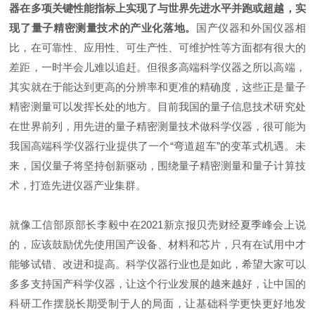
器在多项关键性能指标上实现了与世界先进
水平并跑或超越
，实
现了量子精密测量技术的产业化落地。
国产仪器和外国仪器相
比，在可靠性、应用性、可生产性、可维护性等方面都有很大的
差距，一时半会儿难以追赶。但很多高端科学仪器之所以高端，
其实就在于能达到更高的分辨率和更准的精确度，这些正是量子
精密测量可以发挥长处的地方。目前我国的量子信息技术研究处
在世界前列，用先进的量子精密测量技术做科学仪器，很可能为
我国高端
科学仪器行业提供了一个“
弯道超车
”
的变革式机遇。未
来，国仪量子将坚持创新驱动，围绕量子精密测量和量子计算技
术，打造先进仪器产业集群。
就像工信部原部长李毅中在
2021
新京报贝壳财经夏季峰会上说
的，应该鼓励优先使用国产设备、材料和芯片，只有在试用中才
能够试错、改进和提高。科学仪器行业也是如此，希望大家可以
多多支持国产科学仪器，让这个行业发展的越来越好，让中国的
科研工作摆脱长期受制于人的局面，让基础科学更快更好地发