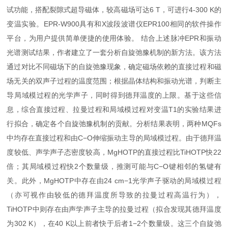
试功能，搭配裂隙式超导磁体，较高磁场可达6 T，可进行4-300 K的
变温实验。EPR-W900具有和X波段波谱仪EPR100相同的软件操作
平台，为用户提供简单便捷的使用体验。 结合上述脉冲EPR和振动
光谱测试结果，作者建立了一套分析自旋弛豫机制的新方法。该方法
通过对比不同磁场下的自旋弛豫现象，确定磁场依赖的直接过程和磁
场无关的双声子过程的温度范围；根据晶体结构和振动光谱，判断主
导局域模过程的光学声子，同时得到德拜温度的上限。基于这些信
息，综合直接过程、拉曼过程和局域模过程对变温T1的实验结果进
行拟合，确定各个自旋弛豫机制的贡献。分析结果表明，两种MQFs
中均存在直接过程和由C−O伸缩振动主导的局域模过程。由于德拜温
度较低、声学声子态密度较高，MgHOTP的直接过程比TiHOTP快22
倍；其局域模过程快2个数量级，推测可能与C−O键相邻的氢键有
关。此外，MgHOTP中存在由24 cm−1光学声子驱动的局域模过程
（亦可视作由较低的德拜温度所导致的拉曼过程高温行为），
TiHOTP中则存在由声学声子主导的拉曼过程（拟合发现其德拜温度
为302 K），在40 K以上前者快于后者1−2个数量级。这三个自旋弛