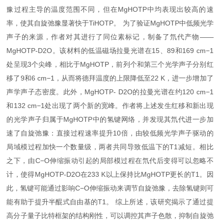
豫过程主导的温度范围不同，但在MgHOTP中均表现出较高的速
率，使其自旋弛豫显著快于TiHOTP。 为了验证MgHOTP中低频光学
声子的来源，作者对其进行了同位素标记，制备了氘代产物——
MgHOTP-D2O。该材料的低温磁场拉曼光谱在15、89和169 cm−1
处呈现3个尖峰，相比于MgHOTP，前列个和第三个光学声子分别红
移了9和6 cm−1，从而将德拜温度的上限降低至22 K，进一步增加了
声学声子态密度。此外，MgHOTP- D2O的拉曼光谱在约120 cm−1
和132 cm−1处出现了两个新的宽峰。作者将上述发生红移和新出现
的光学声子归属于MgHOTP中的氢键网络，并发现其氘代进一步加
速了自旋弛豫：直接过程速率提升10倍，由较低频光学声子驱动的
局域模过程加快一个数量级，两者共同导致低温下的T1减短。相比
之下，由C−O伸缩振动引起的局部模过程在氘代后变得可以忽略不
计，使得MgHOTP-D2O在233 K以上保持比MgHOTP更长的T1。因
此，氢键可能通过影响C−O伸缩振动来调节自旋弛豫，去除氢键则可
能有助于提升半醌式自由基的T1。 综上所述，该研究揭示了通过提
高分子量子比特框架的结构刚性，可以调控其声子色散，抑制自旋弛