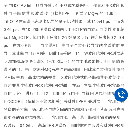
子与HOTP之间可形成氢键，但不构成氢键网络。 作者利用X波段脉
冲电子顺磁共振波谱仪（脉冲EPR）测试了MQFs的T1和Tm。
TiHOTP在室温下表现出优异的量子比特性能，其T1为41 μs，Tm为
0.46 μs。在10–295 K温度范围内，TiHOTP的自旋动力学性质显著
优于MgHOTP，其T1长于后者1–2个数量级，Tm较之后者长0.2–0.4
μs。在200 K以上，自旋退相干由电子自旋翻转导致的光谱扩散主
导，其速率与T1正相关，因此Tm受限于T1。W波段脉冲EPR测试表
明增加磁场使得低温区（~70 K以下）的自旋弛豫加快，但不影响高
温区的T1。由于这两种MQFs中自由基相同，因此其自旋弛豫性质的
区别应来源于晶体结构的差异。 X波段脉冲式电子顺磁共振波谱仪可
同时兼具连续波EPR及脉冲EPR功能，在满足常规连续波EPR实验的
同时，还可进行T1、T2、ESEEM（电子-自旋回波包络调制）、
HYSCORE（超精细亚能级相关）等脉冲EPR相关测试，可实现更高
的谱图分辨率，揭示电子与核之间的超精细相互作用，从而为用户提
供更多的物质结构信息。可实现超低（高）温下顺磁性物质的探测。
W波段（94 GHz）高频EPR波谱仪，同时兼容连续波和脉冲EPR测