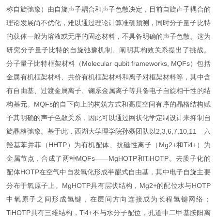
称自旋弛豫）由自旋声子耦合和声子色散决定，目前自旋声子耦合的
理论发展尚不优化，难以通过理论计算准确预测，同时分子量子比特
的载体一般为溶液或无序的固态材料，不具备明确的声子色散。这为
研究分子量子比特的自旋弛豫机制、阐明其构效关系提出了挑战。
分子量子比特框架材料（Molecular qubit frameworks, MQFs）包括
金属有机框架材料、共价有机框架材料和离子对框架材料等，其中含
有自由基、过渡金属离子、镧系金属离子等具备电子自旋相干性的结
构基元。MQFs的自下向上的构筑方式和高度空间有序的晶格结构赋
予其明确的声子色散关系，因此可以通过网状化学定制设计来抑制自
旋晶格弛豫。基于此，西湖大学理学院孙磊团队以2,3,6,7,10,11―六
羟基苯并菲（HHTP）为有机配体、抗磁性离子（Mg2+和Ti4+）为
金属节点，合成了两种MQFs——MgHOTP和TiHOTP。去质子化的
配体HOTP在空气中自发氧化形成半醌式自由基，其中电子自旋主要
分布于氧原子上。MgHOTP具有层状结构，Mg2+的配位水与HOTP
中氧原子之间形成氢键，在层间方向连接成为长程氢键网络；
TiHOTP具有三维结构，Ti4+不与水分子配位，孔道中二甲基胺阳离