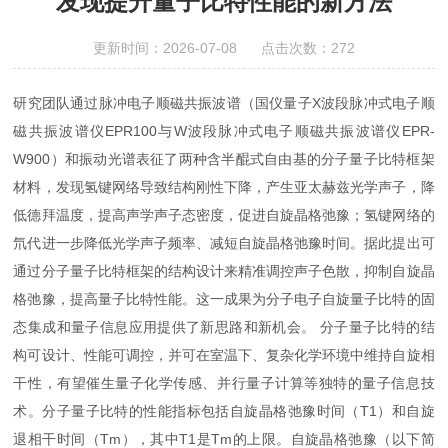
发现提升量子比特性能的新方法
更新时间：2026-07-08 点击次数：272
研究团队通过脉冲电子顺磁共振波谱（国仪量子X波段脉冲式电子顺
磁共振波谱仪EPR100与W波段脉冲式电子顺磁共振波谱仪EPR-
W900）和振动光谱表征了两种含半醌式自由基的分子量子比特框架
材料，发现氢键网络导致结构刚性下降，产生亚太赫兹光学声子，降
低德拜温度，提高声学声子态密度，促进自旋晶格弛豫；氢键网络的
氘代进一步降低光学声子频率、减短自旋晶格弛豫时间。据此提出可
通过分子量子比特框架的结构设计来精准调控声子色散，抑制自旋晶
格弛豫，提高量子比特性能。这一成果为分子电子自旋量子比特的固
态集成和量子信息应用提供了新思路和新机会。 分子量子比特的结
构可设计、性能可调控，并可在室温下、复杂化学环境中维持自旋相
干性，有望催生量子化学传感、并行量子计算等独特的量子信息技
术。分子量子比特的性能指标包括自旋晶格弛豫时间（T1）和自旋
退相干时间（Tm），其中T1是Tm的上限。自旋晶格弛豫（以下简