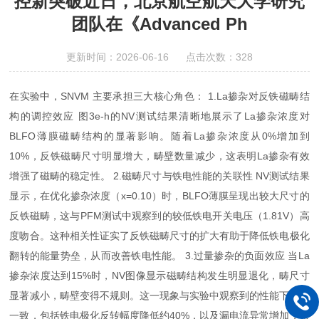
控新突破近日，北京航空航天大学研究
团队在《Advanced Ph
更新时间：2026-06-16 点击次数：328
在实验中，SNVM 主要承担三大核心角色： 1.La掺杂对反铁磁畴结
构的调控效应 图3e-h的NV测试结果清晰地展示了La掺杂浓度对
BLFO薄膜磁畴结构的显著影响。随着La掺杂浓度从0%增加到
10%，反铁磁畴尺寸明显增大，畴壁数量减少，这表明La掺杂有效
增强了磁畴的稳定性。 2.磁畴尺寸与铁电性能的关联性 NV测试结果
显示，在优化掺杂浓度（x=0.10）时，BLFO薄膜呈现出较大尺寸的
反铁磁畴，这与PFM测试中观察到的较低铁电开关电压（1.81V）高
度吻合。这种相关性证实了反铁磁畴尺寸的扩大有助于降低铁电极化
翻转的能量势垒，从而改善铁电性能。 3.过量掺杂的负面效应 当La
掺杂浓度达到15%时，NV图像显示磁畴结构发生明显退化，畴尺寸
显著减小，畴壁变得不规则。这一现象与实验中观察到的性能下降相
一致，包括铁电极化反转幅度降低约40%，以及漏电流异常增加，表