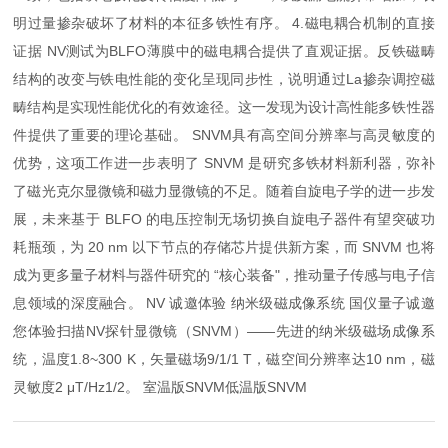
明过量掺杂破坏了材料的本征多铁性有序。 4.磁电耦合机制的直接
证据 NV测试为BLFO薄膜中的磁电耦合提供了直观证据。反铁磁畴
结构的改变与铁电性能的变化呈现同步性，说明通过La掺杂调控磁
畴结构是实现性能优化的有效途径。这一发现为设计高性能多铁性器
件提供了重要的理论基础。 SNVM具有高空间分辨率与高灵敏度的
优势，这项工作进一步表明了 SNVM 是研究多铁材料新利器，弥补
了磁光克尔显微镜和磁力显微镜的不足。随着自旋电子学的进一步发
展，未来基于 BLFO 的电压控制无场切换自旋电子器件有望突破功
耗瓶颈，为 20 nm 以下节点的存储芯片提供新方案，而 SNVM 也将
成为更多量子材料与器件研究的 “核心装备"，推动量子传感与电子信
息领域的深度融合。 NV 诚邀体验 纳米级磁成像系统 国仪量子诚邀
您体验扫描NV探针显微镜（SNVM）——先进的纳米级磁场成像系
统，温度1.8~300 K，矢量磁场9/1/1 T，磁空间分辨率达10 nm，磁
灵敏度2 μT/Hz1/2。 室温版SNVM低温版SNVM