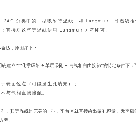
UPAC 分类中的 I 型吸附等温线，和
Langmuir
等温线相
：直接对这些等温线使用 Langmuir 方程即可。
不合适，原因如下：
 方程明确建立在“化学吸附 + 单层吸附 + 与气相自由接触"的特定条件
限于表面位点（可能发生孔填充）；
并不与气相直接接触。
孔，其等温线是完美的 I 型，平台区就直接给出微孔容量，无需额
r 方程。