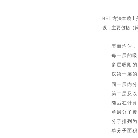
BET 方法本质
设，主要包括（
表面均匀，
每一层的吸
多层吸附的
仅第一层的吸
同一层内分
第二层及以
随后在计算
单层分子覆
分子排列为
单分子面积