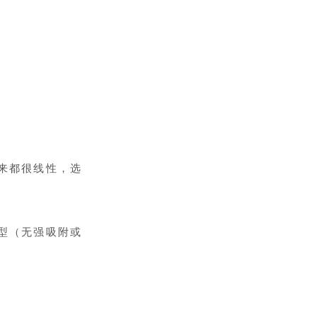
起来都很线性，选
IV 型（无强吸附或