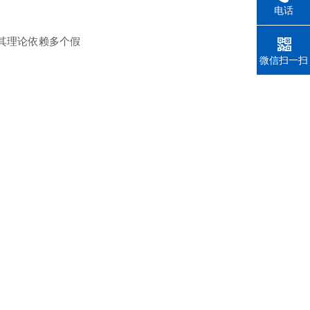
电话
。其理论依赖多个假
微信扫一扫