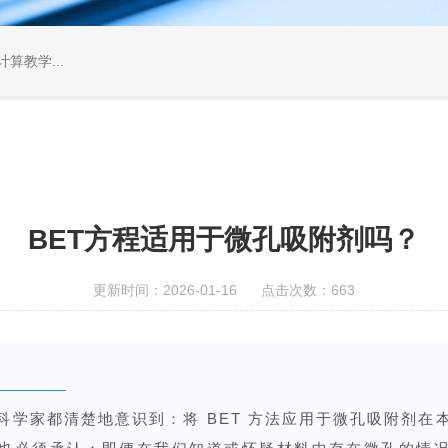
算教学...
BET方程适用于微孔吸附剂吗？
更新时间：2026-01-16 点击次数：663
科学家都清楚地意识到：将 BET 方法应用于微孔吸附剂在