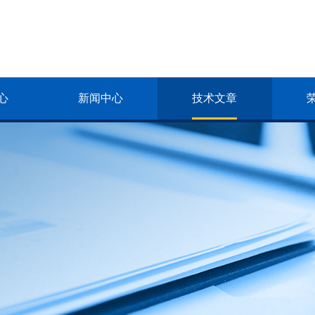
心
新闻中心
技术文章