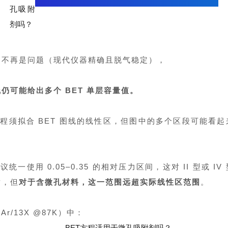
已不再是问题（现代仪器精确且脱气稳定），
线仍可能给出多个
BET 单层容量值
。
 方程须拟合 BET 图线的线性区，但图中的多个区段可能看
。
曾建议统一使用 0.05–0.35 的相对压力区间，这对 II 型或 
适，但
对于含微孔材料，这一范围远超实际线性区范围
。
r/13X @87K）中：