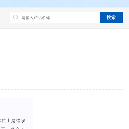
本质上是错误