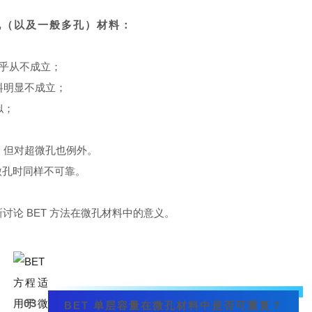
孔（以及一般多孔）材料：
 几乎从不成立；
材料明显不成立；
似；
立，但对超微孔也例外。
在微孔时同样不可靠。
讨论 BET 方法在微孔材料中的意义。
0
3
BET 单层容量在微孔材料中是否可重复？