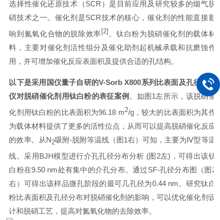
选择性催化还原技术（SCR）是目前应用及研究较多的烟气脱
硝技术之一。催化剂是SCR技术的核心，催化剂的性能直接影
[2]
响到氮氧化合物的脱除效率
。钛白粉为脱硝催化剂的载体材
料，主要对催化剂活性组分及催化助剂起机械承载和抗磨蚀作
用，并可增加催化反应表面积及提供合适的孔结构。
以下是采用国仪量子自研的
V-Sorb X800
系列比表面及孔径分析
仪对脱硝催化剂用钛白粉的表征案例
。如图1左所示，该
脱硝催
2
化剂用钛白粉
的比表面积为96.18 m
/g，较大的
比表面积为其作
为载体材料提供了更多的活性位点，从而可以提高脱硝催化反应
的效率。
从
N
吸附-脱附等温线
（图1右）可知，主要为Ⅳ型等温
2
线。采用BJH模型进行介孔孔径分布分析 (图2左)，可得出该钛
白粉在9.50 nm处有集中的介孔分布。通过SF-孔径分布图（图2
右）可得出该样品微孔阶段的最可几孔径为0.44 nm。研究钛白
粉比表面积及孔径分布对脱硝催化剂的影响，可以优化催化剂设
计和脱硝工艺，提高对氮氧化物的去除效率。