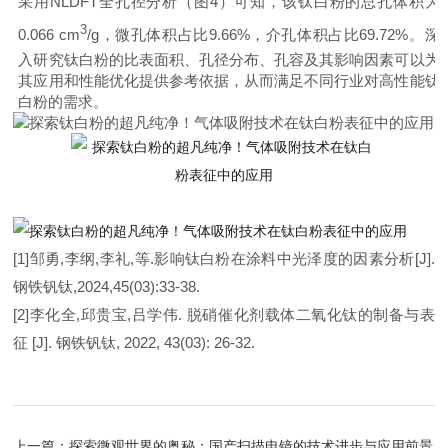
采用NLDFT全孔径分析（图4）可知，该钛白粉
的总孔体积为
3
0.066 cm
/g，微孔体积占比9.66%，介孔体积占比69.72%。
深
入研究钛白粉的比表面积、孔径分布、孔容及其影响因素可以为
其应用和性能优化提供参考依据，从而满足不同行业对高性能钛
白粉的需求。
[1]邹勇,李纲,李礼,等.影响钛白粉在涂料中光泽度的因素分析[J].
钢铁钒钛,2024,45(03):33-38.
[2]李化全,邱贵宝,吕学伟. 脱硝催化剂载体二氧化钛的制备与表
征 [J]. 钢铁钒钛, 2022, 43(03): 26-32.
上一篇：
探索微观世界的奥秘：国产扫描电镜的技术进步与应用前景